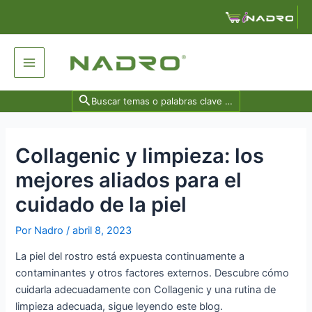
Ir
Navegación
al
de
contenido
entradas
Main
Menu
Search
for:
Collagenic y limpieza: los
mejores aliados para el
cuidado de la piel
Por
Nadro
/
abril 8, 2023
La piel del rostro está expuesta continuamente a
contaminantes y otros factores externos. Descubre cómo
cuidarla adecuadamente con Collagenic y una rutina de
limpieza adecuada, sigue leyendo este blog.