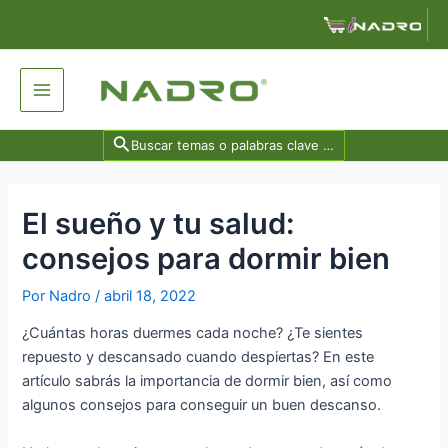
Ir
Navegación
al
de
contenido
entradas
Main
Menu
Search
for:
El sueño y tu salud:
consejos para dormir bien
Por
Nadro
/
abril 18, 2022
¿Cuántas horas duermes cada noche? ¿Te sientes
repuesto y descansado cuando despiertas? En este
artículo sabrás la importancia de dormir bien, así como
algunos consejos para conseguir un buen descanso.