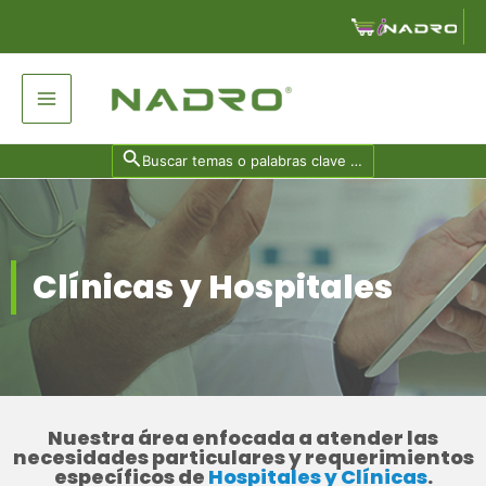
Ir
al
contenido
Main
Menu
Search
for:
Clínicas y Hospitales
Nuestra área enfocada a atender las
necesidades particulares y requerimientos
específicos de
Hospitales y Clínicas
.