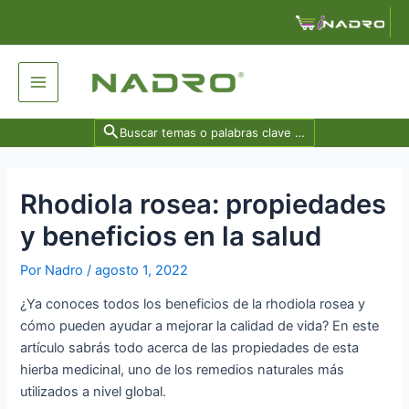
Ir
Navegación
al
de
contenido
entradas
Main
Menu
Search
for:
Rhodiola rosea: propiedades
y beneficios en la salud
Por
Nadro
/
agosto 1, 2022
¿Ya conoces todos los beneficios de la rhodiola rosea y
cómo pueden ayudar a mejorar la calidad de vida? En este
artículo sabrás todo acerca de las propiedades de esta
hierba medicinal, uno de los remedios naturales más
utilizados a nivel global.