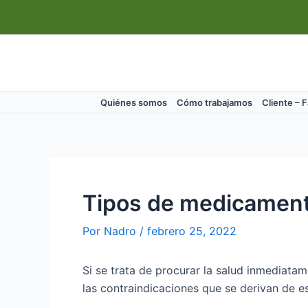
Ir
Navegación
al
de
contenido
entradas
Quiénes somos
Cómo trabajamos
Cliente – 
Tipos de medicament
Por
Nadro
/
febrero 25, 2022
Si se trata de procurar la salud inmediata
las contraindicaciones que se derivan de es