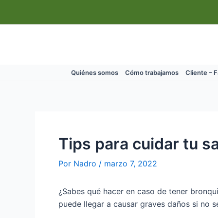
Ir
Navegación
al
de
contenido
entradas
Quiénes somos
Cómo trabajamos
Cliente – 
Tips para cuidar tu s
Por
Nadro
/
marzo 7, 2022
¿Sabes qué hacer en caso de tener bronquit
puede llegar a causar graves daños si no 