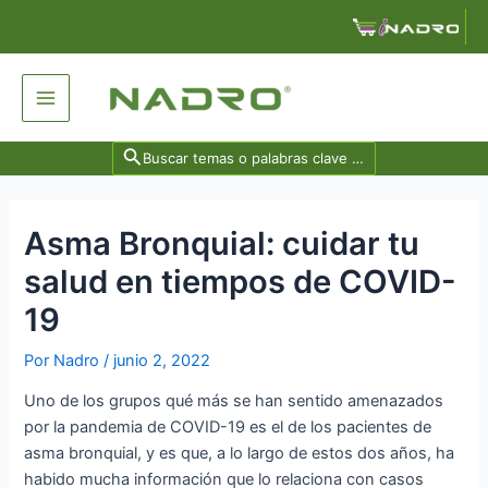
Ir
Navegación
al
de
contenido
entradas
Main
Menu
Search
for:
Asma Bronquial: cuidar tu
salud en tiempos de COVID-
19
Por
Nadro
/
junio 2, 2022
Uno de los grupos qué más se han sentido amenazados
por la pandemia de COVID-19 es el de los pacientes de
asma bronquial, y es que, a lo largo de estos dos años, ha
habido mucha información que lo relaciona con casos