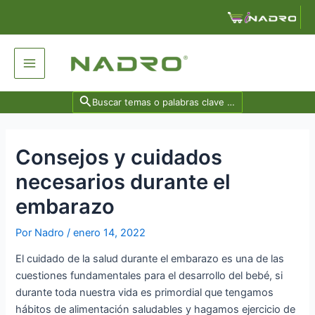
Ir
Navegación
al
de
contenido
entradas
Main
Menu
Search
for:
Consejos y cuidados
necesarios durante el
embarazo
Por
Nadro
/
enero 14, 2022
El cuidado de la salud durante el
embarazo
es una de las
cuestiones fundamentales para el desarrollo del bebé, si
durante toda nuestra vida es primordial que tengamos
hábitos de alimentación saludables y hagamos ejercicio de