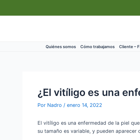
Ir
Navegación
al
de
contenido
entradas
Quiénes somos
Cómo trabajamos
Cliente – 
¿El vitíligo es una e
Por
Nadro
/
enero 14, 2022
El vitíligo es una enfermedad de la piel qu
su tamaño es variable, y pueden aparecer 