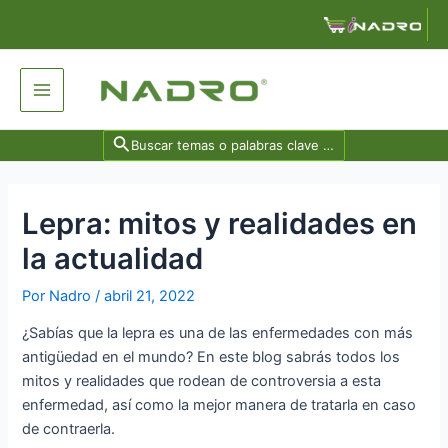
Ir
Navegación
al
de
contenido
entradas
Main
Menu
Search
for:
Lepra: mitos y realidades en
la actualidad
Por
Nadro
/
abril 21, 2022
¿Sabías que la lepra es una de las enfermedades con más
antigüedad en el mundo? En este blog sabrás todos los
mitos y realidades que rodean de controversia a esta
enfermedad, así como la mejor manera de tratarla en caso
de contraerla.