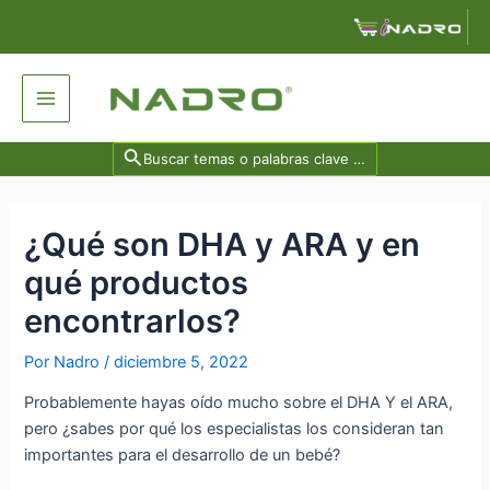
Ir
Navegación
al
de
contenido
entradas
Main
Menu
Search
for:
¿Qué son DHA y ARA y en
qué productos
encontrarlos?
Por
Nadro
/
diciembre 5, 2022
Probablemente hayas oído mucho sobre el DHA Y el ARA,
pero ¿sabes por qué los especialistas los consideran tan
importantes para el desarrollo de un bebé?