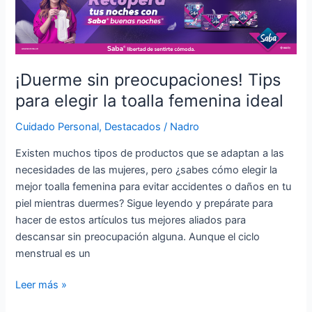
sin
preocupaciones!
Tips
para
elegir
¡Duerme sin preocupaciones! Tips
la
para elegir la toalla femenina ideal
toalla
femenina
Cuidado Personal
,
Destacados
/
Nadro
ideal
Existen muchos tipos de productos que se adaptan a las
necesidades de las mujeres, pero ¿sabes cómo elegir la
mejor toalla femenina para evitar accidentes o daños en tu
piel mientras duermes? Sigue leyendo y prepárate para
hacer de estos artículos tus mejores aliados para
descansar sin preocupación alguna. Aunque el ciclo
menstrual es un
Leer más »