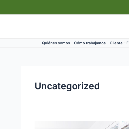
Ir
Paginación
al
de
contenido
entradas
Quiénes somos
Cómo trabajamos
Cliente – 
Uncategorized
Las