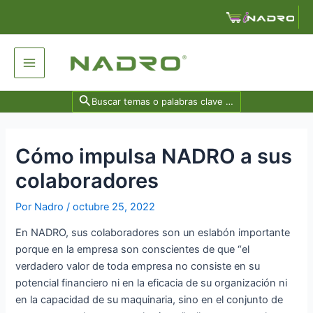
Ir
Navegación
al
de
contenido
entradas
Main
Menu
Search
for:
Cómo impulsa NADRO a sus
colaboradores
Por
Nadro
/
octubre 25, 2022
En NADRO, sus colaboradores son un eslabón importante
porque en la empresa son conscientes de que “el
verdadero valor de toda empresa no consiste en su
potencial financiero ni en la eficacia de su organización ni
en la capacidad de su maquinaria, sino en el conjunto de