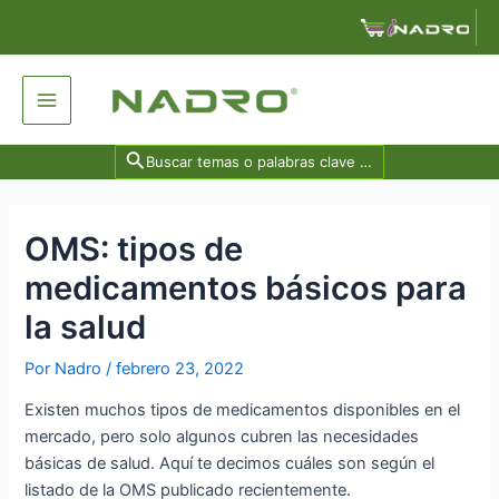
Ir
Navegación
al
de
contenido
entradas
Main
Menu
Search
for:
OMS: tipos de
medicamentos básicos para
la salud
Por
Nadro
/
febrero 23, 2022
Existen muchos tipos de medicamentos disponibles en el
mercado, pero solo algunos cubren las necesidades
básicas de salud. Aquí te decimos cuáles son según el
listado de la OMS publicado recientemente.