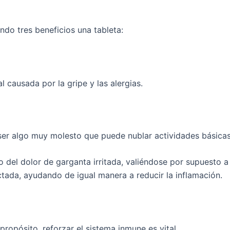
endo tres beneficios una tableta:
l causada por la gripe y las alergias.
 ser algo muy molesto que puede nublar actividades básic
vio del dolor de garganta irritada, valiéndose por supuesto 
ctada, ayudando de igual manera a reducir la inflamación.
 propósito, reforzar el sistema inmune es vital.